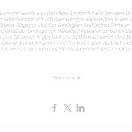
 Business“ wurde von Wakefield Research zwischen dem 18.
 Unternehmen mit 100 oder weniger Angestellten in den US
rland, Singapur und den Vereinigten Arabischen Emiraten 
cherteil der Umfrage von Wakefield Research zwischen dem
über 18 Jahren in den USA und 500 Erwachsenen über 18 Ja
gkong, Irland, Singapur und den Vereinigten Arabischen 
et, um eine genaue Darstellung der Erwachsenen im Alter
Tag:
Payment trends
Share
Share
Share
the
the
the
blog
blog
blog
on
on
on
Facebook
Twitter
LinkedIn
(external
(external
(external