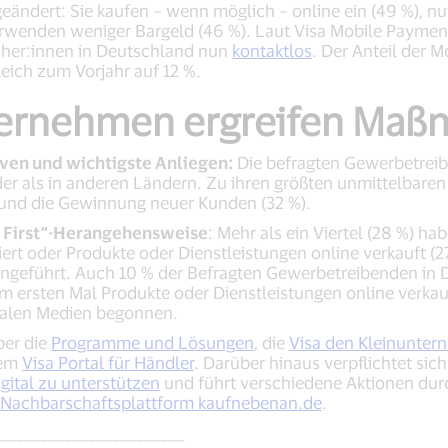
ndert: Sie kaufen – wenn möglich – online ein (49 %), nu
rwenden weniger Bargeld (46 %). Laut Visa Mobile Paymen
aucher:innen in Deutschland nun
kontaktlos
. Der Anteil der M
eich zum Vorjahr auf 12 %.
ternehmen ergreifen Ma
iven und wichtigste Anliegen:
Die befragten Gewerbetrei
er als in anderen Ländern. Zu ihren größten unmittelbare
und die Gewinnung neuer Kunden (32 %).
al First“-Herangehensweise
: Mehr als ein Viertel (28 %) h
ert oder Produkte oder Dienstleistungen online verkauft (2
ingeführt. Auch 10 % der Befragten Gewerbetreibenden in 
 ersten Mal Produkte oder Dienstleistungen online verkau
zialen Medien begonnen.
ber die
Programme und Lösungen
, die
Visa den Kleinunter
dem
Visa Portal für Händler
. Darüber hinaus verpflichtet sic
igital zu unterstützen
und führt verschiedene Aktionen durc
 Nachbarschaftsplattform kaufnebenan.de
.
_______________________________