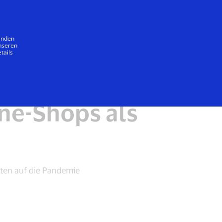
Unser Versprechen
wenden
unseren
tails
ne-Shops als
nten auf die Pandemie