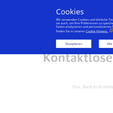
Cookies
Konsu
Wir verwenden Cookies und ähnliche Tech
sie auch, um Ihre Präferenzen zu speich
Seiten analysieren und personalisiertes
finden Sie in unserer
Cookie-Hinweis.
Akzeptieren
Alle
Kontaktlose
Visa „Back to Busine