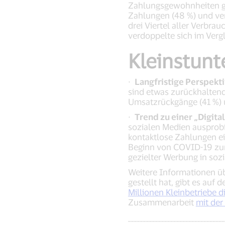
Zahlungsgewohnheiten geä
Zahlungen (48 %) und ve
drei Viertel aller Verbr
verdoppelte sich im Vergl
Kleinstun
·
Langfristige Perspekt
sind etwas zurückhaltend
Umsatzrückgänge (41 %) 
·
Trend zu einer „Digit
sozialen Medien ausprobi
kontaktlose Zahlungen e
Beginn von COVID-19 zum
gezielter Werbung in so
Weitere Informationen ü
gestellt hat, gibt es auf 
Millionen Kleinbetriebe d
Zusammenarbeit
mit der
________________________________