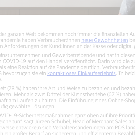
der ganzen Welt bekommen noch immer die finanziellen 
 Pandemie haben Verbraucher:innen
neue Gewohnheiten
be
n Anforderungen der Kund:innen an der Kasse oder digital
Kleinstunternehmen und Gewerbetreibende und hat in diese
 COVID-19 auf den Handel veröffentlicht. Darin wird die
 als eine Reaktion auf die Pandemie deutlich. Verbraucher:
 bevorzugen sie ein
kontaktloses Einkaufserlebnis
. In bei
e.
it (78 %) haben ihre Art und Weise zu bezahlen und bezah
eren. Mehr als zwei Drittel der Kleinstbetriebe (67 %) h
häft am Laufen zu halten. Die Einführung eines Online-Sho
ufig gewählte Lösungen.
ID-19-Sicherheitsmaßnahmen ganz oben auf ihre Prioritä
che tun“, sagt Jürgen Schübel, Head of Merchant Sales and 
rweise entwickeln sich Verhaltensänderungen am POS lan
 ein großer Bedarf an sichereren und effizienteren Bezahl