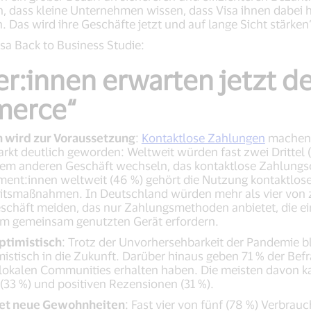
, dass kleine Unternehmen wissen, dass Visa ihnen dabei hi
Das wird ihre Geschäfte jetzt und auf lange Sicht stärken“
sa Back to Business Studie:
r:innen erwarten jetzt den
merce“
 wird zur Voraussetzung
:
Kontaktlose Zahlungen
machen d
rkt deutlich geworden: Weltweit würden fast zwei Drittel 
nem anderen Geschäft wechseln, das kontaktlose Zahlungso
ument:innen weltweit (46 %) gehört die Nutzung kontaktl
eitsmaßnahmen. In Deutschland würden mehr als vier von z
schäft meiden, das nur Zahlungsmethoden anbietet, die ei
nem gemeinsam genutzten Gerät erfordern.
ptimistisch
: Trotz der Unvorhersehbarkeit der Pandemie b
stisch in die Zukunft. Darüber hinaus geben 71 % der Befra
 lokalen Communities erhalten haben. Die meisten davon 
33 %) und positiven Rezensionen (31 %).
et neue Gewohnheiten
: Fast vier von fünf (78 %) Verbrau