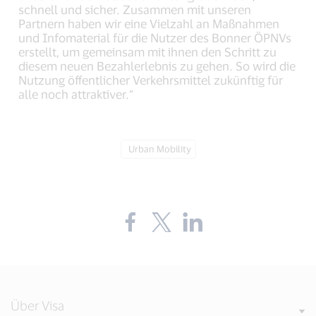
schnell und sicher. Zusammen mit unseren
Partnern haben wir eine Vielzahl an Maßnahmen
und Infomaterial für die Nutzer des Bonner ÖPNVs
erstellt, um gemeinsam mit ihnen den Schritt zu
diesem neuen Bezahlerlebnis zu gehen. So wird die
Nutzung öffentlicher Verkehrsmittel zukünftig für
alle noch attraktiver.“
Tag:
Urban Mobility
Share
Share
Share
the
the
the
blog
blog
blog
on
on
on
Facebook
Twitter
LinkedIn
(external
(external
(external
link,
link,
link,
open
open
open
Über Visa
new
new
new