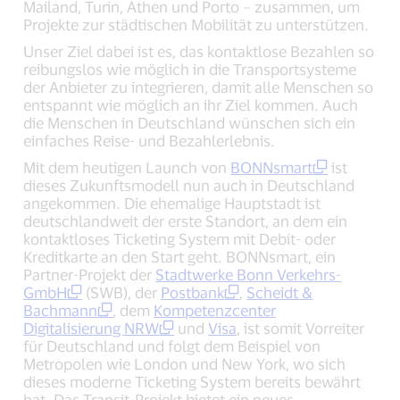
Mailand, Turin, Athen und Porto – zusammen, um
Projekte zur städtischen Mobilität zu unterstützen.
Unser Ziel dabei ist es, das kontaktlose Bezahlen so
reibungslos wie möglich in die Transportsysteme
der Anbieter zu integrieren, damit alle Menschen so
entspannt wie möglich an ihr Ziel kommen. Auch
die Menschen in Deutschland wünschen sich ein
einfaches Reise- und Bezahlerlebnis.
Mit dem heutigen Launch von
BONNsmart
ist
dieses Zukunftsmodell nun auch in Deutschland
angekommen. Die ehemalige Hauptstadt ist
deutschlandweit der erste Standort, an dem ein
kontaktloses Ticketing System mit Debit- oder
Kreditkarte an den Start geht. BONNsmart, ein
Partner-Projekt der
Stadtwerke Bonn Verkehrs-
GmbH
(SWB), der
Postbank
,
Scheidt &
Bachmann
, dem
Kompetenzcenter
Digitalisierung NRW
und
Visa
, ist somit Vorreiter
für Deutschland und folgt dem Beispiel von
Metropolen wie London und New York, wo sich
dieses moderne Ticketing System bereits bewährt
hat. Das Transit-Projekt bietet ein neues