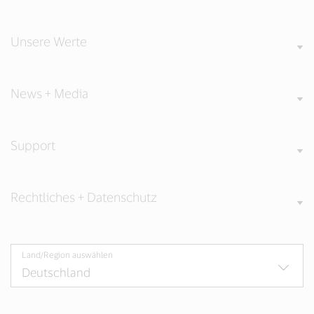
window).
window).
window).
Unsere Werte
News + Media
Support
Rechtliches + Datenschutz
Land/Region auswählen