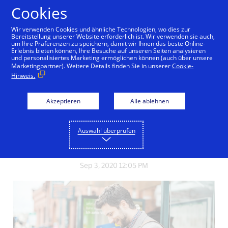
Zum Inhalt springen
Cookies
Wir verwenden Cookies und ähnliche Technologien, wo dies zur
Bereitstellung unserer Website erforderlich ist. Wir verwenden sie auch,
um Ihre Präferenzen zu speichern, damit wir Ihnen das beste Online-
Erlebnis bieten können, Ihre Besuche auf unseren Seiten analysieren
und personalisiertes Marketing ermöglichen können (auch über unsere
INNOVATION
Marketingpartner). Weitere Details finden Sie in unserer
Cookie-
Hinweis.
Smart City Bonn
Akzeptieren
Alle ablehnen
Kontaktlos bezahlen im öffentlichen Nahverkehr
Auswahl überprüfen
Share
Share
Share
the
the
the
blog
blog
blog
on
on
on
Sep 3, 2020 12:05 PM
Facebook
Twitter
LinkedIn
(external
(external
(external
link,
link,
link,
open
open
open
new
new
new
window).
window).
window).