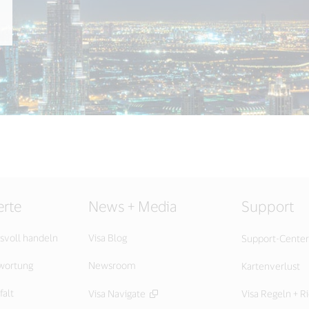
rte
News + Media
Support
svoll handeln
Visa Blog
Support-Center
twortung
Newsroom
Kartenverlust
falt
Visa Navigate
Visa Regeln + Ri