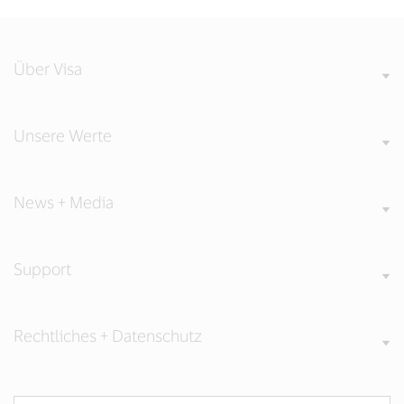
on
on
on
Facebook
Twitter
LinkedIn
(external
(external
(external
link,
link,
link,
open
open
open
Über Visa
new
new
new
window).
window).
window).
Unsere Werte
News + Media
Support
Rechtliches + Datenschutz