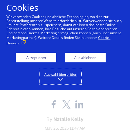
Zum Inhalt springen
Cookies
Wir verwenden Cookies und ähnliche Technologien, wo dies zur
Bereitstellung unserer Website erforderlich ist. Wir verwenden sie auch,
um Ihre Präferenzen zu speichern, damit wir Ihnen das beste Online-
Erlebnis bieten können, Ihre Besuche auf unseren Seiten analysieren
und personalisiertes Marketing ermöglichen können (auch über unsere
SECURITY
Marketingpartner). Weitere Details finden Sie in unserer
Cookie-
Hinweis.
Die Zukunft des Betrugs
und wie Finanzinstitute
Akzeptieren
Alle ablehnen
sich dagegen wehren
Auswahl überprüfen
können
Share
Share
Share
the
the
the
blog
blog
blog
on
on
on
By
Natalie Kelly
Facebook
Twitter
LinkedIn
(external
(external
(external
May 26, 2025 11:47 AM