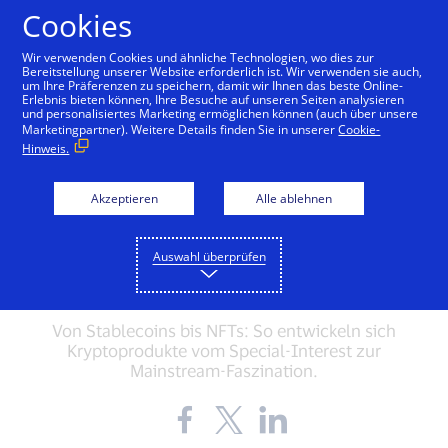
Zum Inhalt springen
Cookies
Wir verwenden Cookies und ähnliche Technologien, wo dies zur
Bereitstellung unserer Website erforderlich ist. Wir verwenden sie auch,
um Ihre Präferenzen zu speichern, damit wir Ihnen das beste Online-
Erlebnis bieten können, Ihre Besuche auf unseren Seiten analysieren
und personalisiertes Marketing ermöglichen können (auch über unsere
INNOVATION
Marketingpartner). Weitere Details finden Sie in unserer
Cookie-
Hinweis.
5 Kryptotrends und was
die neuen
Akzeptieren
Alle ablehnen
Zahlungsströme
Auswahl überprüfen
bedeuten
Von Stablecoins bis NFTs: So entwickeln sich
Kryptoprodukte vom Special-Interest zur
Mainstream-Faszination.
Share
Share
Share
the
the
the
blog
blog
blog