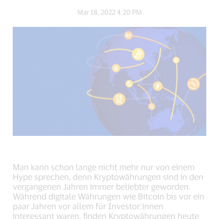
on
on
on
Mar 18, 2022 4:20 PM
Facebook
Twitter
LinkedIn
(external
(external
(external
link,
link,
link,
open
open
open
new
new
new
window).
window).
window).
Man kann schon lange nicht mehr nur von einem
Hype sprechen, denn Kryptowährungen sind in den
vergangenen Jahren immer beliebter geworden.
Während digitale Währungen wie Bitcoin bis vor ein
paar Jahren vor allem für Investor:innen
interessant waren, finden Kryptowährungen heute