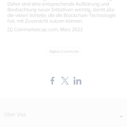
Daher sind eine entsprechende Aufklärung und
Beobachtung neuer Initiativen wichtig, damit alle
die vielen Vorteile, die die Blockchain-Technologie
hat, mit Zuversicht nutzen können.
[1] Coinmarketcap.com, März 2022
Tag:
Digital Currencies
Share
Share
Share
the
the
the
blog
blog
blog
on
on
on
Facebook
Twitter
LinkedIn
(external
(external
(external
link,
link,
link,
open
open
open
Über Visa
new
new
new
window).
window).
window).