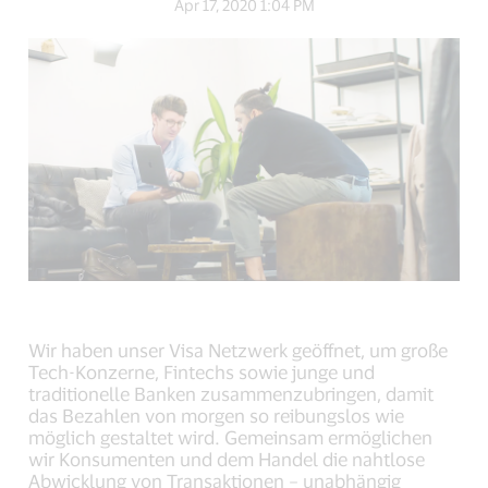
Apr 17, 2020 1:04 PM
Facebook
Twitter
LinkedIn
(external
(external
(external
link,
link,
link,
open
open
open
new
new
new
window).
window).
window).
Wir haben unser Visa Netzwerk geöffnet, um große
Tech-Konzerne, Fintechs sowie junge und
traditionelle Banken zusammenzubringen, damit
das Bezahlen von morgen so reibungslos wie
möglich gestaltet wird. Gemeinsam ermöglichen
wir Konsumenten und dem Handel die nahtlose
Abwicklung von Transaktionen – unabhängig