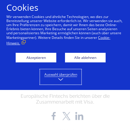
Zum Inhalt springen
Cookies
Wir verwenden Cookies und ähnliche Technologien, wo dies zur
Bereitstellung unserer Website erforderlich ist. Wir verwenden sie auch,
um Ihre Präferenzen zu speichern, damit wir Ihnen das beste Online-
Erlebnis bieten können, Ihre Besuche auf unseren Seiten analysieren
und personalisiertes Marketing ermöglichen können (auch über unsere
INNOVATION
Marketingpartner). Weitere Details finden Sie in unserer
Cookie-
Hinweis.
Weshalb immer mehr
Fintechs auf die
Akzeptieren
Alle ablehnen
Expertise von Visa
Auswahl überprüfen
setzen
Europäische Fintechs berichten über die
Zusammenarbeit mit Visa.
Share
Share
Share
the
the
the
blog
blog
blog
on
on
on