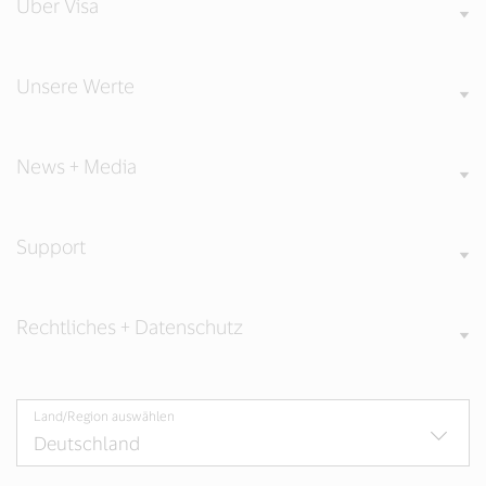
Über Visa
new
new
new
window).
window).
window).
Unsere Werte
News + Media
Support
Rechtliches + Datenschutz
Land/Region auswählen