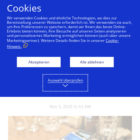
Zum Inhalt springen
Cookies
Wir verwenden Cookies und ähnliche Technologien, wo dies zur
Bereitstellung unserer Website erforderlich ist. Wir verwenden sie auch,
um Ihre Präferenzen zu speichern, damit wir Ihnen das beste Online-
Erlebnis bieten können, Ihre Besuche auf unseren Seiten analysieren
und personalisiertes Marketing ermöglichen können (auch über unsere
INNOVATION
Marketingpartner). Weitere Details finden Sie in unserer
Cookie-
Hinweis.
So geht mobiles
Bezahlen mit Visa
Akzeptieren
Alle ablehnen
Auswahl überprüfen
Share
Share
Share
the
the
the
blog
blog
blog
on
on
on
Nov 5, 2019 11:43 AM
Facebook
Twitter
LinkedIn
(external
(external
(external
link,
link,
link,
open
open
open
new
new
new
window).
window).
window).