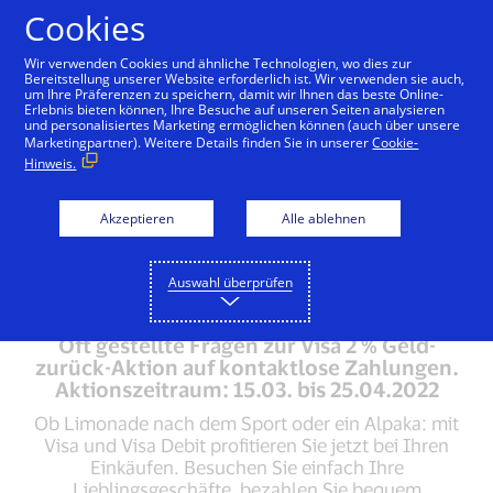
Zum Inhalt springen
Cookies
Wir verwenden Cookies und ähnliche Technologien, wo dies zur
Bereitstellung unserer Website erforderlich ist. Wir verwenden sie auch,
um Ihre Präferenzen zu speichern, damit wir Ihnen das beste Online-
FAQ
Erlebnis bieten können, Ihre Besuche auf unseren Seiten analysieren
und personalisiertes Marketing ermöglichen können (auch über unsere
Marketingpartner). Weitere Details finden Sie in unserer
Cookie-
Hinweis.
Aktion
An- und Abmeldung
Transaktionen und 
Akzeptieren
Alle ablehnen
Auswahl überprüfen
Oft gestellte Fragen zur Visa 2 % Geld-
zurück-Aktion auf kontaktlose Zahlungen.
Aktionszeitraum: 15.03. bis 25.04.2022
Ob Limonade nach dem Sport oder ein Alpaka: mit
Visa und Visa Debit profitieren Sie jetzt bei Ihren
Einkäufen. Besuchen Sie einfach Ihre
Lieblingsgeschäfte, bezahlen Sie bequem