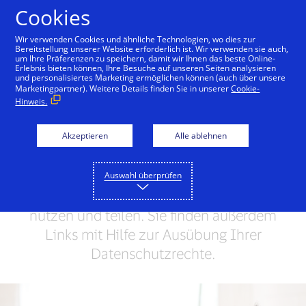
Zum Inhalt springen
Cookies
Wir verwenden Cookies und ähnliche Technologien, wo dies zur
Bereitstellung unserer Website erforderlich ist. Wir verwenden sie auch,
um Ihre Präferenzen zu speichern, damit wir Ihnen das beste Online-
Visa Privacy Center
Globale Datenschutzmitteilung
Erlebnis bieten können, Ihre Besuche auf unseren Seiten analysieren
und personalisiertes Marketing ermöglichen können (auch über unsere
Marketingpartner). Weitere Details finden Sie in unserer
Cookie-
Hinweis.
Visa Privacy Center
Visa schätzt Ihr Vertrauen und respektiert
Akzeptieren
Alle ablehnen
Ihre Privatsphäre. Im Privacy Center
erfahren Sie, wie wir Ihre
Auswahl überprüfen
personenbezogenen Daten erheben,
nutzen und teilen. Sie finden außerdem
Links mit Hilfe zur Ausübung Ihrer
Datenschutzrechte.