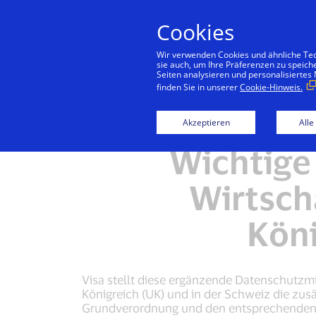
Cookies
Konsu
Wir verwenden Cookies und ähnliche Tech
sie auch, um Ihre Präferenzen zu speich
Seiten analysieren und personalisiertes
finden Sie in unserer
Cookie-Hinweis.
Visa Privacy Center
Akzeptieren
Alle
Wichtige
Wirtsch
Köni
Visa stellt diese ergänzende Datenschutzm
Königreich (UK) und in der Schweiz die zu
Grundverordnung und den entsprechenden Vor