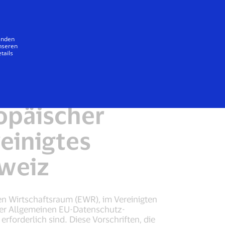
Unser Versprechen
wenden
unseren
tails
n Visa
EEA Hinweis
opäischer
einigtes
hweiz
en Wirtschaftsraum (EWR), im Vereinigten
der Allgemeinen EU-Datenschutz-
forderlich sind. Diese Vorschriften, die