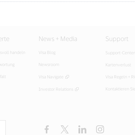
rte
News + Media
Support
svoll handeln
Visa Blog
Support-Center
twortung
Newsroom
Kartenverlust
falt
Visa Navigate
Visa Regeln + Ri
Kontaktieren Si
Investor Relations
Facebook
Twitter
LinkedIn
Instagram