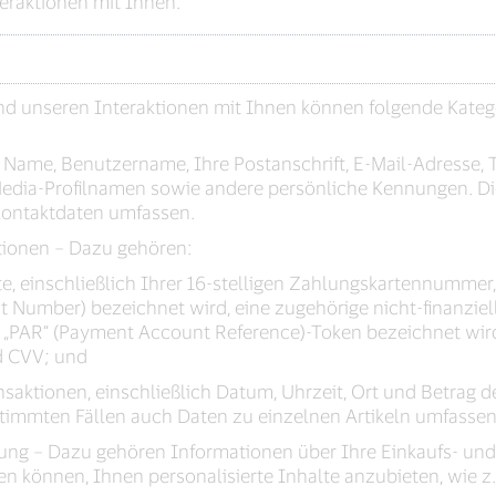
eraktionen mit Ihnen.
nd unseren Interaktionen mit Ihnen können folgende Kate
 Name, Benutzername, Ihre Postanschrift, E-Mail-Adresse
Media-Profilnamen sowie andere persönliche Kennungen. D
ontaktdaten umfassen.
tionen – Dazu gehören:
te, einschließlich Ihrer 16-stelligen Zahlungskartennumme
 Number) bezeichnet wird, eine zugehörige nicht-finanziel
 „PAR“ (Payment Account Reference)-Token bezeichnet wird
d CVV; und
saktionen, einschließlich Datum, Uhrzeit, Ort und Betrag 
stimmten Fällen auch Daten zu einzelnen Artikeln umfassen
ung – Dazu gehören Informationen über Ihre Einkaufs- un
en können, Ihnen personalisierte Inhalte anzubieten, wie z.