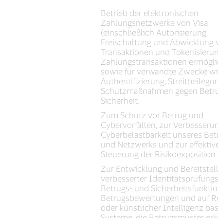
Betrieb der elektronischen
Zahlungsnetzwerke von Visa
(einschließlich Autorisierung,
Freischaltung und Abwicklung 
Transaktionen und Tokenisierun
Zahlungstransaktionen ermögl
sowie für verwandte Zwecke w
Authentifizierung, Streitbeilegu
Schutzmaßnahmen gegen Betr
Sicherheit.
Zum Schutz vor Betrug und
Cybervorfällen, zur Verbesseru
Cyberbelastbarkeit unseres Bet
und Netzwerks und zur effektiv
Steuerung der Risikoexposition.
Zur Entwicklung und Bereitstel
verbesserter Identitätsprüfungs
Betrugs- und Sicherheitsfunktio
Betrugsbewertungen und auf R
oder künstlicher Intelligenz ba
Systeme, die Betrugsmuster er