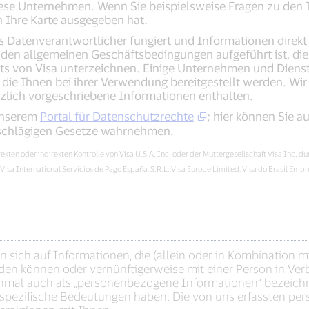
iese Unternehmen. Wenn Sie beispielsweise Fragen zu den T
n Ihre Karte ausgegeben hat.
Datenverantwortlicher fungiert und Informationen direkt vo
den allgemeinen Geschäftsbedingungen aufgeführt ist, die
ots von Visa unterzeichnen. Einige Unternehmen und Diens
 die Ihnen bei ihrer Verwendung bereitgestellt werden. W
tzlich vorgeschriebene Informationen enthalten.
 unserem
Portal für Datenschutzrechte
; hier können Sie 
nschlägigen Gesetze wahrnehmen.
n oder indirekten Kontrolle von Visa U.S.A. Inc. oder der Muttergesellschaft Visa Inc. dur
, Visa International Servicios de Pago España, S.R.L.,Visa Europe Limited, Visa do Brasil
sich auf Informationen, die (allein oder in Kombination m
den können oder vernünftigerweise mit einer Person in Ve
mal auch als „personenbezogene Informationen“ bezeichne
pezifische Bedeutungen haben. Die von uns erfassten per