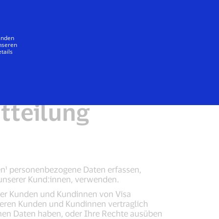
Unser Versprechen
wenden
unseren
tails
n Visa
EEA Hinweis
tteilung
en¹ personenbezogene Daten erfassen,
 unserer Kund:innen, verwenden.
 der Kunden und Kundinnen von Visa
seren Kunden und Kundinnen vertraglich
en Daten haben, oder Ihre Rechte ausüben