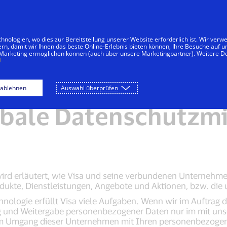
Zum Inhalt springen
menten
Unternehmen
Innovationen
nologien, wo dies zur Bereitstellung unserer Website erforderlich ist. Wir ver
ern, damit wir Ihnen das beste Online-Erlebnis bieten können, Ihre Besuche auf 
 Marketing ermöglichen können (auch über unsere Marketingpartner). Weitere De
Globale Datenschutzmitteilung
Cookie-Hinweis vo
 ablehnen
Auswahl überprüfen
obale Datenschutzmi
wird erläutert, wie Visa und seine verbundenen Unternehm
dukte, Dienstleistungen, Angebote und Aktionen, bzw. die
nologie erfüllt Visa viele Aufgaben. Wenn wir im Auftrag
ng und Weitergabe personenbezogener Daten nur im mit un
m Umgang dieser Unternehmen mit Ihren personenbezogen