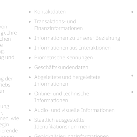
Kontaktdaten
Transaktions- und
von
Finanzinformationen
g), Ihre
Informationen zu unserer Beziehung
ichen
ie
Informationen aus Interaktionen
ng,
ug und
Biometrische Kennungen
Geschäftskundendaten
Abgeleitete und hergeleitete
ng der
Informationen
riebs
en
Online- und technische
Informationen
lung
Audio- und visuelle Informationen
-,
nen, wie
Staatlich ausgestellte
egln
Identifikationsnummern
sierende
Geolokalisierungsinformationen
kennen