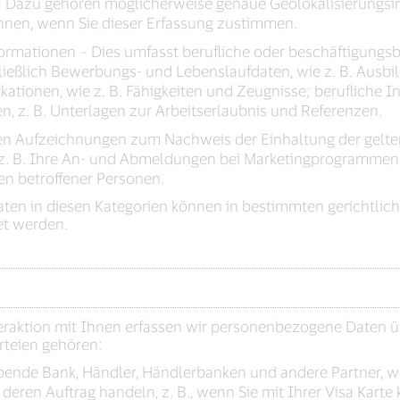
– Dazu gehören möglicherweise genaue Geolokalisierungsin
nnen, wenn Sie dieser Erfassung zustimmen.
formationen – Dies umfasst berufliche oder beschäftigungs
hließlich Bewerbungs- und Lebenslaufdaten, wie z. B. Ausb
fikationen, wie z. B. Fähigkeiten und Zeugnisse; berufliche 
n, z. B. Unterlagen zur Arbeitserlaubnis und Referenzen.
n Aufzeichnungen zum Nachweis der Einhaltung der gelte
 z. B. Ihre An- und Abmeldungen bei Marketingprogrammen
n betroffener Personen.
n in diesen Kategorien können in bestimmten gerichtliche
t werden.
eraktion mit Ihnen erfassen wir personenbezogene Daten ü
rteien gehören:
ebende Bank, Händler, Händlerbanken und andere Partner, 
eren Auftrag handeln, z. B., wenn Sie mit Ihrer Visa Karte