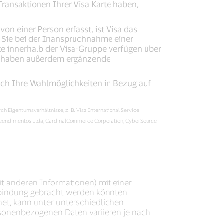
ransaktionen Ihrer Visa Karte haben,
n einer Person erfasst, ist Visa das
 Sie bei der Inanspruchnahme einer
te innerhalb der Visa-Gruppe verfügen über
ir haben außerdem ergänzende
auch Ihre Wahlmöglichkeiten in Bezug auf
ch Eigentumsverhältnisse, z. B. Visa International Service
 Empreendimentos Ltda, CardinalCommerce Corporation, CyberSource
it anderen Informationen) mit einer
rbindung gebracht werden könnten
t, kann unter unterschiedlichen
sonenbezogenen Daten variieren je nach