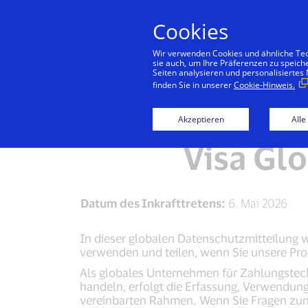
Cookies
Konsu
Wir verwenden Cookies und ähnliche Tech
sie auch, um Ihre Präferenzen zu speich
Seiten analysieren und personalisiertes
finden Sie in unserer
Cookie-Hinweis.
Visa Privacy Center
Akzeptieren
Alle
Visa Gl
Datum des Inkrafttretens:
6. Mai 2026
In dieser globalen Datenschutzmitteilung 
verwenden und teilen, wenn Sie unsere Pro
Als globales Unternehmen für Zahlungstech
handeln, erfolgt die Erfassung, Verwendu
vereinbarten Rahmen. Wenn Sie Fragen zu