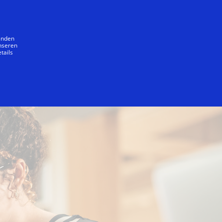
Unser Versprechen
wenden
unseren
tails