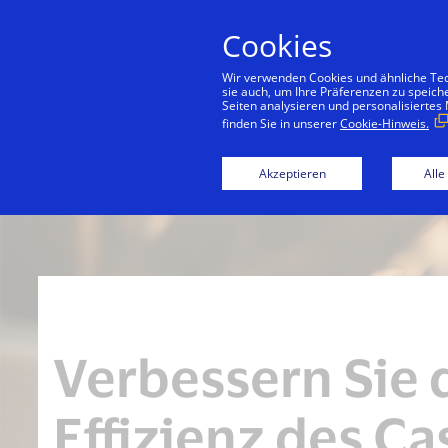
Cookies
Konsu
Wir verwenden Cookies und ähnliche Tech
sie auch, um Ihre Präferenzen zu speich
Seiten analysieren und personalisiertes
finden Sie in unserer
Cookie-Hinweis.
Akzeptieren
Alle
Verbessern Sie 
Effizienz des Ca