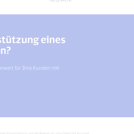
stützung eines
en?
rwert für Ihre Kunden mit
den Finanzinstitut und der Region ab; Visa Direct for Account