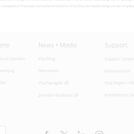
n, Compliance-Prozessen und weiteren Faktoren; Visa Direct for Wallet hängt von der emp
rte
News + Media
Support
svoll handeln
Visa Blog
Support-Center
twortung
Newsroom
Kartenverlust
falt
Visa Navigate
Visa Regeln + Ri
Kontaktieren Si
Investor Relations
Facebook
Twitter
LinkedIn
Instagram