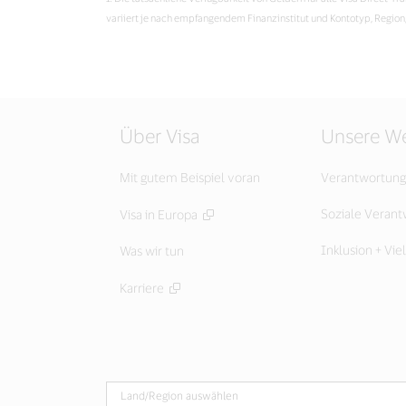
variiert je nach empfangendem Finanzinstitut und Kontotyp, Regio
Über Visa
Unsere We
Mit gutem Beispiel voran
Verantwortung
Soziale Veran
Visa in Europa
Inklusion + Viel
Was wir tun
Karriere
Land/Region auswählen