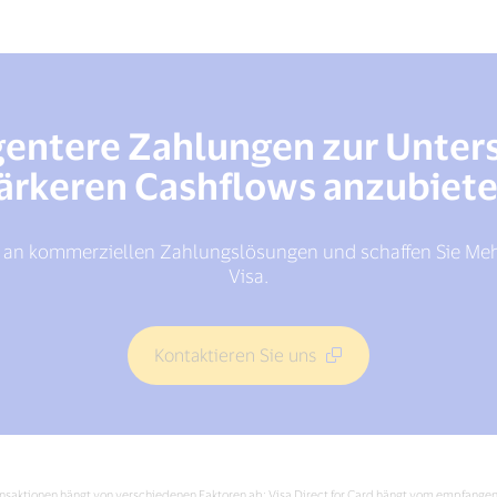
ligentere Zahlungen zur Unter
ärkeren Cashflows anzubiet
t an kommerziellen Zahlungslösungen und schaffen Sie Meh
Visa.
Kontaktieren Sie uns
Transaktionen hängt von verschiedenen Faktoren ab: Visa Direct for Card hängt vom empfangen