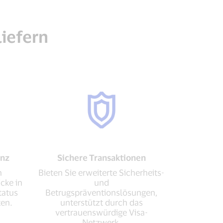
liefern
enz
Sichere Transaktionen
n
Bieten Sie erweiterte Sicherheits-
cke in
und
tatus
Betrugspräventionslösungen,
ten.
unterstützt durch das
vertrauenswürdige Visa-
Netzwerk.