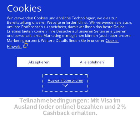
Zum Inhalt springen
Cookies
Wir verwenden Cookies und ähnliche Technologien, wo dies zur
Bereitstellung unserer Website erforderlich ist. Wir verwenden sie auch,
um Ihre Präferenzen zu speichern, damit wir Ihnen das beste Online-
Campaign Terms and
Erlebnis bieten können, Ihre Besuche auf unseren Seiten analysieren
und personalisiertes Marketing ermöglichen können (auch über unsere
Conditions
Marketingpartner). Weitere Details finden Sie in unserer
Cookie-
Hinweis.
Visa 2 % Cashback
Promotion
Akzeptieren
Alle ablehnen
07.07.–01.09.2026.
Auswahl überprüfen
Teilnahmebedingungen: Mit Visa im
Ausland (oder online) bezahlen und 2 %
Cashback erhalten.