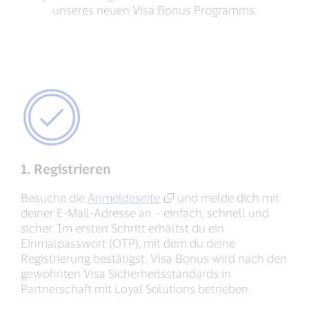
unseres neuen Visa Bonus Programms:
1. Registrieren
Besuche die
Anmeldeseite
und melde dich mit
deiner E-Mail-Adresse an – einfach, schnell und
sicher. Im ersten Schritt erhältst du ein
Einmalpasswort (OTP), mit dem du deine
Registrierung bestätigst. Visa Bonus wird nach den
gewohnten Visa Sicherheitsstandards in
Partnerschaft mit Loyal Solutions betrieben.