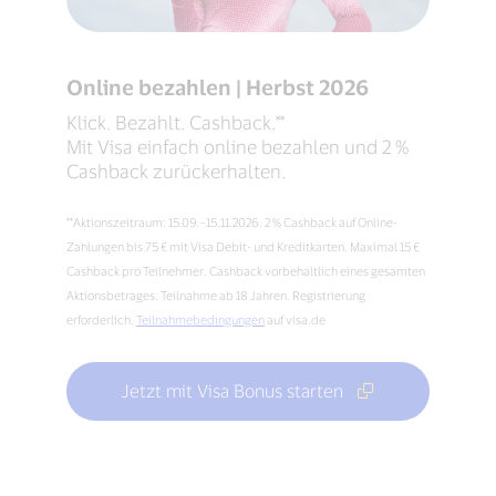
Online bezahlen | Herbst 2026
Klick. Bezahlt. Cashback.**
Mit Visa einfach online bezahlen und 2 %
Cashback zurückerhalten.
**Aktionszeitraum: 15.09.–15.11.2026. 2 % Cashback auf Online-
Zahlungen bis 75 € mit Visa Debit- und Kreditkarten. Maximal 15 €
Cashback pro Teilnehmer. Cashback vorbehaltlich eines gesamten
Aktionsbetrages. Teilnahme ab 18 Jahren. Registrierung
erforderlich.
Teilnahmebedingungen
auf visa.de
Jetzt mit Visa Bonus starten