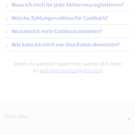
Muss ich mich für jede Aktion neu registrieren?
Welche Zahlungen zählen für Cashback?
Wo kann ich mein Cashback einsehen?
Wie kann ich mich von Visa Bonus abmelden?
Wenn du weitere Fragen hast, wende dich bitte
an
anfragen.europa@visa.com
Über Visa