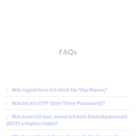
FAQs
Wie registriere ich mich für Visa Bonus?
Was ist ein OTP (One-Time-Password)?
Was kann ich tun, wenn ich kein Einmalpasswort
(OTP) erhalten habe?