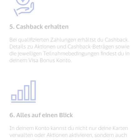
5. Cashback erhalten
Bei qualifizierten Zahlungen erhältst du Cashback.
Details zu Aktionen und Cashback-Beträgen sowie
die jeweiligen Teilnahmebedingungen findest du in
deinem Visa Bonus Konto.
6. Alles auf einen Blick
In deinem Konto kannst du nicht nur deine Karten
verwalten oder Aktionen aktivieren, sondern auch