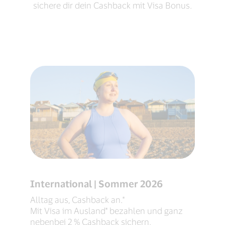
sichere dir dein Cashback mit Visa Bonus.
International | Sommer 2026
Alltag aus, Cashback an.*
Mit Visa im Ausland* bezahlen und ganz
nebenbei 2 % Cashback sichern.