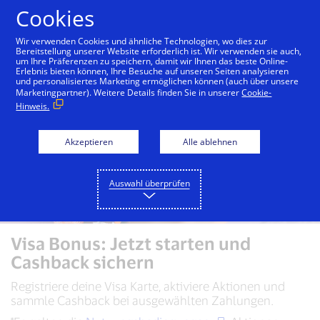
Zum Inhalt springen
Cookies
Wir verwenden Cookies und ähnliche Technologien, wo dies zur
Bereitstellung unserer Website erforderlich ist. Wir verwenden sie auch,
um Ihre Präferenzen zu speichern, damit wir Ihnen das beste Online-
Erlebnis bieten können, Ihre Besuche auf unseren Seiten analysieren
und personalisiertes Marketing ermöglichen können (auch über unsere
Marketingpartner). Weitere Details finden Sie in unserer
Cookie-
Hinweis.
Akzeptieren
Alle ablehnen
Auswahl überprüfen
Visa Bonus: Jetzt starten und
Cashback sichern
Registriere deine Visa Karte, aktiviere Aktionen und
sammle Cashback bei ausgewählten Zahlungen.