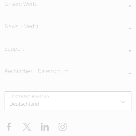
Unsere Werte
News + Media
Support
Rechtliches + Datenschutz
Land/Region auswählen
Facebook
Twitter
LinkedIn
Instagram