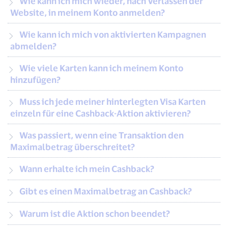
Wie kann ich mich wieder, nach Verlassen der
Website, in meinem Konto anmelden?
Wie kann ich mich von aktivierten Kampagnen
abmelden?
Wie viele Karten kann ich meinem Konto
hinzufügen?
Muss ich jede meiner hinterlegten Visa Karten
einzeln für eine Cashback-Aktion aktivieren?
Was passiert, wenn eine Transaktion den
Maximalbetrag überschreitet?
Wann erhalte ich mein Cashback?
Gibt es einen Maximalbetrag an Cashback?
Warum ist die Aktion schon beendet?